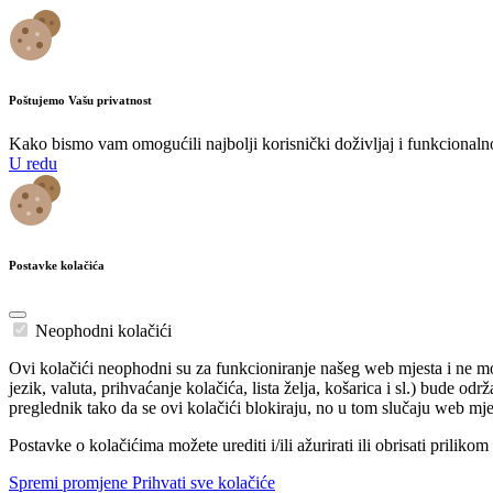
Poštujemo Vašu privatnost
Kako bismo vam omogućili najbolji korisnički doživljaj i funkcionalnost
U redu
Postavke kolačića
Neophodni kolačići
Ovi kolačići neophodni su za funkcioniranje našeg web mjesta i ne mog
jezik, valuta, prihvaćanje kolačića, lista želja, košarica i sl.) bude o
preglednik tako da se ovi kolačići blokiraju, no u tom slučaju web mje
Postavke o kolačićima možete urediti i/ili ažurirati ili obrisati prilik
Spremi promjene
Prihvati sve kolačiće