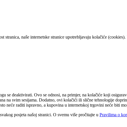
 stranica, naše internetske stranice upotrebljavaju kolačiće (cookies). P
u se deaktivirati. Ovo se odnosi, na primjer, na kolačiće koji osigurava
držana na svim sesijama. Dodatno, ovi kolačići ili slične tehnologije dop
sto neće raditi ispravno, a kupovina u internetskoj trgovini neće biti m
om svakog posjeta našoj stranici. O svemu više pročitajte u
Pravilima o kor