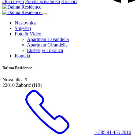
Opći uvjeti
Pravila privatnosti
Kolačići
Naslovnica
Smještaj
Foto & Video
Apartman Lavandella
Apartman Girandella
Eksterijer i okolica
Kontakt
Dalma Residence
Nova ulica 9
22010 Žaborić (HR)
+385 91 455 2010