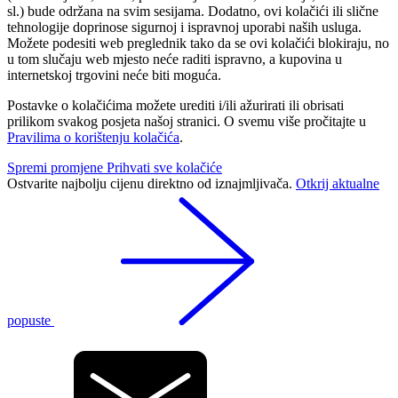
sl.) bude održana na svim sesijama. Dodatno, ovi kolačići ili slične
tehnologije doprinose sigurnoj i ispravnoj uporabi naših usluga.
Možete podesiti web preglednik tako da se ovi kolačići blokiraju, no
u tom slučaju web mjesto neće raditi ispravno, a kupovina u
internetskoj trgovini neće biti moguća.
Postavke o kolačićima možete urediti i/ili ažurirati ili obrisati
prilikom svakog posjeta našoj stranici. O svemu više pročitajte u
Pravilima o korištenju kolačića
.
Spremi promjene
Prihvati sve kolačiće
Ostvarite najbolju cijenu direktno od iznajmljivača.
Otkrij aktualne
popuste