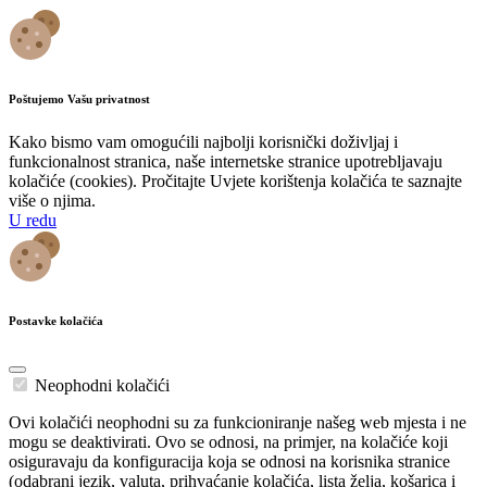
Poštujemo Vašu privatnost
Kako bismo vam omogućili najbolji korisnički doživljaj i
funkcionalnost stranica, naše internetske stranice upotrebljavaju
kolačiće (cookies). Pročitajte Uvjete korištenja kolačića te saznajte
više o njima.
U redu
Postavke kolačića
Neophodni kolačići
Ovi kolačići neophodni su za funkcioniranje našeg web mjesta i ne
mogu se deaktivirati. Ovo se odnosi, na primjer, na kolačiće koji
osiguravaju da konfiguracija koja se odnosi na korisnika stranice
(odabrani jezik, valuta, prihvaćanje kolačića, lista želja, košarica i