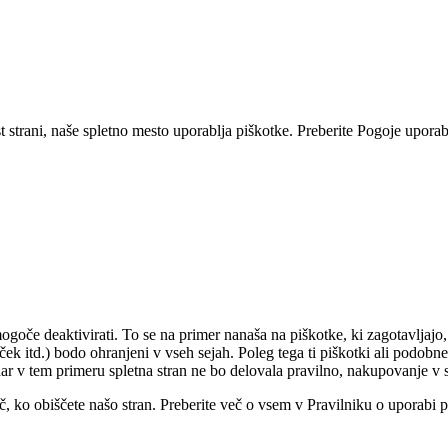
 strani, naše spletno mesto uporablja piškotke. Preberite Pogoje uporabe
mogoče deaktivirati. To se na primer nanaša na piškotke, ki zagotavljaj
ek itd.) bodo ohranjeni v vseh sejah. Poleg tega ti piškotki ali podobne 
endar v tem primeru spletna stran ne bo delovala pravilno, nakupovanje v
ič, ko obiščete našo stran. Preberite več o vsem v Pravilniku o uporabi 