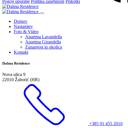
Pogoji uporabe
Politika zasebnosti
Piškotki
Domov
Nastanitev
Foto & Video
Apartma Lavandella
Apartma Girandella
Zunanjost in okolica
Kontakt
Dalma Residence
Nova ulica 9
22010 Žaborić (HR)
+385 91 455 2010