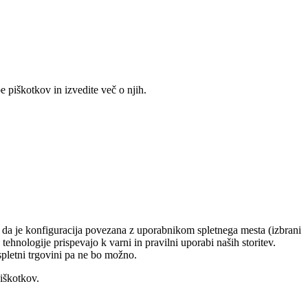
 piškotkov in izvedite več o njih.
o, da je konfiguracija povezana z uporabnikom spletnega mesta (izbrani
tehnologije prispevajo k varni in pravilni uporabi naših storitev.
 spletni trgovini pa ne bo možno.
piškotkov.