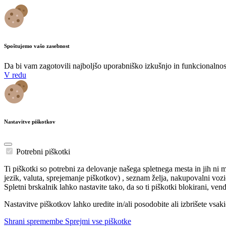
Spoštujemo vašo zasebnost
Da bi vam zagotovili najboljšo uporabniško izkušnjo in funkcionalnost
V redu
Nastavitve piškotkov
Potrebni piškotki
Ti piškotki so potrebni za delovanje našega spletnega mesta in jih ni 
jezik, valuta, sprejemanje piškotkov) , seznam želja, nakupovalni vozič
Spletni brskalnik lahko nastavite tako, da so ti piškotki blokirani, v
Nastavitve piškotkov lahko uredite in/ali posodobite ali izbrišete vsak
Shrani spremembe
Sprejmi vse piškotke