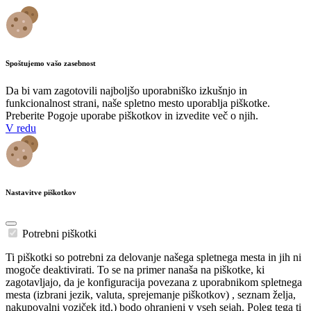
Spoštujemo vašo zasebnost
Da bi vam zagotovili najboljšo uporabniško izkušnjo in
funkcionalnost strani, naše spletno mesto uporablja piškotke.
Preberite Pogoje uporabe piškotkov in izvedite več o njih.
V redu
Nastavitve piškotkov
Potrebni piškotki
Ti piškotki so potrebni za delovanje našega spletnega mesta in jih ni
mogoče deaktivirati. To se na primer nanaša na piškotke, ki
zagotavljajo, da je konfiguracija povezana z uporabnikom spletnega
mesta (izbrani jezik, valuta, sprejemanje piškotkov) , seznam želja,
nakupovalni voziček itd.) bodo ohranjeni v vseh sejah. Poleg tega ti