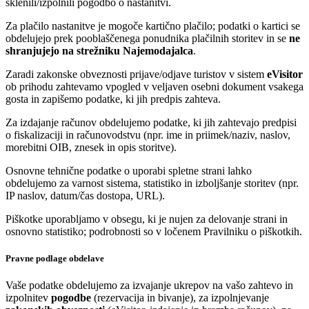
sklenili/izpolnili pogodbo o nastanitvi.
Za plačilo nastanitve je mogoče kartično plačilo; podatki o kartici se
obdelujejo prek pooblaščenega ponudnika plačilnih storitev in se
ne
shranjujejo na strežniku Najemodajalca
.
Zaradi zakonske obveznosti prijave/odjave turistov v sistem
eVisitor
ob prihodu zahtevamo vpogled v veljaven osebni dokument vsakega
gosta in zapišemo podatke, ki jih predpis zahteva.
Za izdajanje računov obdelujemo podatke, ki jih zahtevajo predpisi
o fiskalizaciji in računovodstvu (npr. ime in priimek/naziv, naslov,
morebitni OIB, znesek in opis storitve).
Osnovne tehnične podatke o uporabi spletne strani lahko
obdelujemo za varnost sistema, statistiko in izboljšanje storitev (npr.
IP naslov, datum/čas dostopa, URL).
Piškotke uporabljamo v obsegu, ki je nujen za delovanje strani in
osnovno statistiko; podrobnosti so v ločenem Pravilniku o piškotkih.
Pravne podlage obdelave
Vaše podatke obdelujemo za izvajanje ukrepov na vašo zahtevo in
izpolnitev
pogodbe
(rezervacija in bivanje), za izpolnjevanje