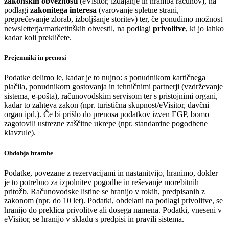
zakonskih obveznosti
(eVisitor, izdajanje in hramba računov), na
podlagi
zakonitega interesa
(varovanje spletne strani,
preprečevanje zlorab, izboljšanje storitev) ter, če ponudimo možnost
newsletterja/marketinških obvestil, na podlagi
privolitve
, ki jo lahko
kadar koli prekličete.
Prejemniki in prenosi
Podatke delimo le, kadar je to nujno: s ponudnikom kartičnega
plačila, ponudnikom gostovanja in tehničnimi partnerji (vzdrževanje
sistema, e-pošta), računovodskim servisom ter s pristojnimi organi,
kadar to zahteva zakon (npr. turistična skupnost/eVisitor, davčni
organ ipd.). Če bi prišlo do prenosa podatkov izven EGP, bomo
zagotovili ustrezne zaščitne ukrepe (npr. standardne pogodbene
klavzule).
Obdobja hrambe
Podatke, povezane z rezervacijami in nastanitvijo, hranimo, dokler
je to potrebno za izpolnitev pogodbe in reševanje morebitnih
pritožb. Računovodske listine se hranijo v rokih, predpisanih z
zakonom (npr. do 10 let). Podatki, obdelani na podlagi privolitve, se
hranijo do preklica privolitve ali dosega namena. Podatki, vneseni v
eVisitor, se hranijo v skladu s predpisi in pravili sistema.