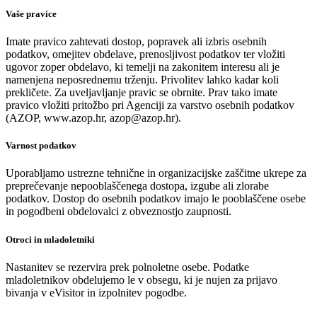
Vaše pravice
Imate pravico zahtevati dostop, popravek ali izbris osebnih
podatkov, omejitev obdelave, prenosljivost podatkov ter vložiti
ugovor zoper obdelavo, ki temelji na zakonitem interesu ali je
namenjena neposrednemu trženju. Privolitev lahko kadar koli
prekličete. Za uveljavljanje pravic se obrnite. Prav tako imate
pravico vložiti pritožbo pri Agenciji za varstvo osebnih podatkov
(AZOP, www.azop.hr, azop@azop.hr).
Varnost podatkov
Uporabljamo ustrezne tehnične in organizacijske zaščitne ukrepe za
preprečevanje nepooblaščenega dostopa, izgube ali zlorabe
podatkov. Dostop do osebnih podatkov imajo le pooblaščene osebe
in pogodbeni obdelovalci z obveznostjo zaupnosti.
Otroci in mladoletniki
Nastanitev se rezervira prek polnoletne osebe. Podatke
mladoletnikov obdelujemo le v obsegu, ki je nujen za prijavo
bivanja v eVisitor in izpolnitev pogodbe.