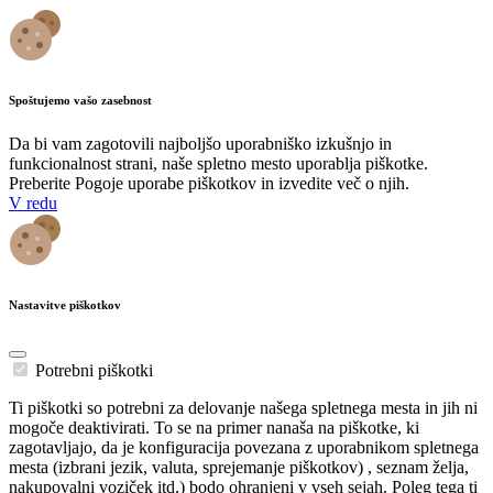
Spoštujemo vašo zasebnost
Da bi vam zagotovili najboljšo uporabniško izkušnjo in
funkcionalnost strani, naše spletno mesto uporablja piškotke.
Preberite Pogoje uporabe piškotkov in izvedite več o njih.
V redu
Nastavitve piškotkov
Potrebni piškotki
Ti piškotki so potrebni za delovanje našega spletnega mesta in jih ni
mogoče deaktivirati. To se na primer nanaša na piškotke, ki
zagotavljajo, da je konfiguracija povezana z uporabnikom spletnega
mesta (izbrani jezik, valuta, sprejemanje piškotkov) , seznam želja,
nakupovalni voziček itd.) bodo ohranjeni v vseh sejah. Poleg tega ti