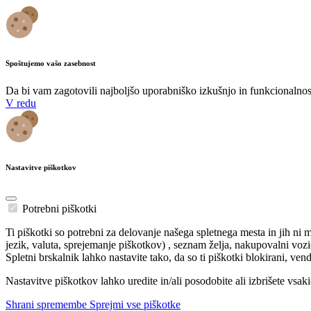
Spoštujemo vašo zasebnost
Da bi vam zagotovili najboljšo uporabniško izkušnjo in funkcionalnost
V redu
Nastavitve piškotkov
Potrebni piškotki
Ti piškotki so potrebni za delovanje našega spletnega mesta in jih ni 
jezik, valuta, sprejemanje piškotkov) , seznam želja, nakupovalni vozič
Spletni brskalnik lahko nastavite tako, da so ti piškotki blokirani, v
Nastavitve piškotkov lahko uredite in/ali posodobite ali izbrišete vsak
Shrani spremembe
Sprejmi vse piškotke