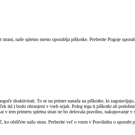
 strani, naše spletno mesto uporablja piškotke. Preberite Pogoje uporabe
mogoče deaktivirati. To se na primer nanaša na piškotke, ki zagotavljaj
ek itd.) bodo ohranjeni v vseh sejah. Poleg tega ti piškotki ali podobne 
endar v tem primeru spletna stran ne bo delovala pravilno, nakupovanje v
ič, ko obiščete našo stran. Preberite več o vsem v Pravilniku o uporabi 