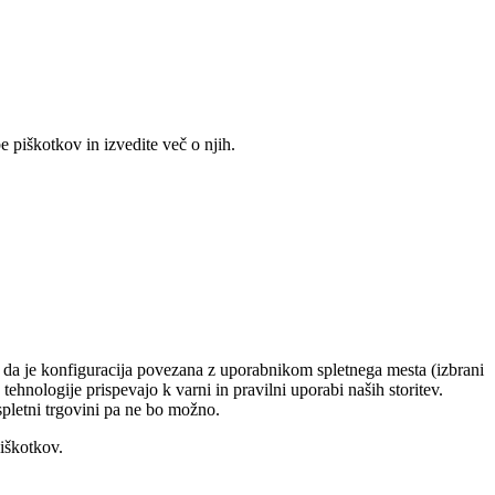
 piškotkov in izvedite več o njih.
o, da je konfiguracija povezana z uporabnikom spletnega mesta (izbrani
tehnologije prispevajo k varni in pravilni uporabi naših storitev.
 spletni trgovini pa ne bo možno.
piškotkov.