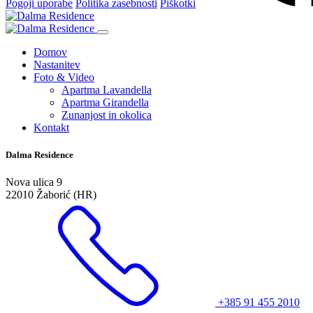
Pogoji uporabe
Politika zasebnosti
Piškotki
Domov
Nastanitev
Foto & Video
Apartma Lavandella
Apartma Girandella
Zunanjost in okolica
Kontakt
Dalma Residence
Nova ulica 9
22010 Žaborić (HR)
+385 91 455 2010