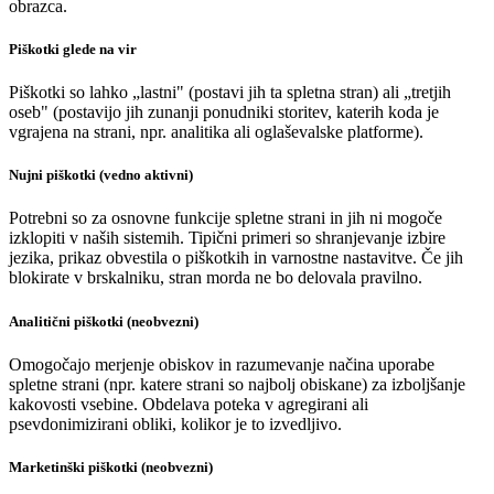
obrazca.
Piškotki glede na vir
Piškotki so lahko „lastni" (postavi jih ta spletna stran) ali „tretjih
oseb" (postavijo jih zunanji ponudniki storitev, katerih koda je
vgrajena na strani, npr. analitika ali oglaševalske platforme).
Nujni piškotki (vedno aktivni)
Potrebni so za osnovne funkcije spletne strani in jih ni mogoče
izklopiti v naših sistemih. Tipični primeri so shranjevanje izbire
jezika, prikaz obvestila o piškotkih in varnostne nastavitve. Če jih
blokirate v brskalniku, stran morda ne bo delovala pravilno.
Analitični piškotki (neobvezni)
Omogočajo merjenje obiskov in razumevanje načina uporabe
spletne strani (npr. katere strani so najbolj obiskane) za izboljšanje
kakovosti vsebine. Obdelava poteka v agregirani ali
psevdonimizirani obliki, kolikor je to izvedljivo.
Marketinški piškotki (neobvezni)