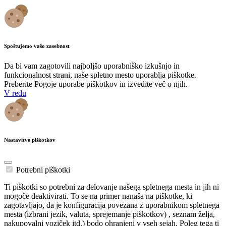
Spoštujemo vašo zasebnost
Da bi vam zagotovili najboljšo uporabniško izkušnjo in
funkcionalnost strani, naše spletno mesto uporablja piškotke.
Preberite Pogoje uporabe piškotkov in izvedite več o njih.
V redu
Nastavitve piškotkov
Potrebni piškotki
Ti piškotki so potrebni za delovanje našega spletnega mesta in jih ni
mogoče deaktivirati. To se na primer nanaša na piškotke, ki
zagotavljajo, da je konfiguracija povezana z uporabnikom spletnega
mesta (izbrani jezik, valuta, sprejemanje piškotkov) , seznam želja,
nakupovalni voziček itd.) bodo ohranjeni v vseh sejah. Poleg tega ti