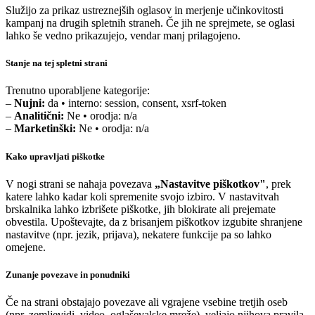
Služijo za prikaz ustreznejših oglasov in merjenje učinkovitosti
kampanj na drugih spletnih straneh. Če jih ne sprejmete, se oglasi
lahko še vedno prikazujejo, vendar manj prilagojeno.
Stanje na tej spletni strani
Trenutno uporabljene kategorije:
–
Nujni:
da • interno: session, consent, xsrf-token
–
Analitični:
Ne • orodja: n/a
–
Marketinški:
Ne • orodja: n/a
Kako upravljati piškotke
V nogi strani se nahaja povezava
„Nastavitve piškotkov"
, prek
katere lahko kadar koli spremenite svojo izbiro. V nastavitvah
brskalnika lahko izbrišete piškotke, jih blokirate ali prejemate
obvestila. Upoštevajte, da z brisanjem piškotkov izgubite shranjene
nastavitve (npr. jezik, prijava), nekatere funkcije pa so lahko
omejene.
Zunanje povezave in ponudniki
Če na strani obstajajo povezave ali vgrajene vsebine tretjih oseb
(npr. zemljevidi, video, oglaševalske mreže), veljajo njihova pravila