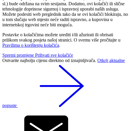
sl.) bude održana na svim sesijama. Dodatno, ovi kolačići ili slične
tehnologije doprinose sigurnoj i ispravnoj uporabi naših usluga.
Možete podesiti web preglednik tako da se ovi kolačići blokiraju, no
u tom slučaju web mjesto neće raditi ispravno, a kupovina u
internetskoj trgovini neće biti moguća.
Postavke o kolačićima možete urediti i/ili ažurirati ili obrisati
prilikom svakog posjeta našoj stranici. O svemu više pročitajte u
Pravilima o korištenju kolačića
.
Spremi promjene
Prihvati sve kolačiće
Ostvarite najbolju cijenu direktno od iznajmljivača.
Otkrij aktualne
popuste