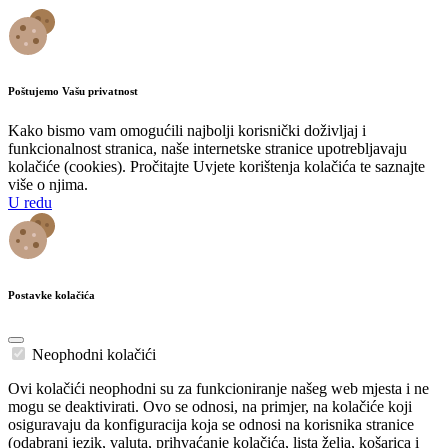
Poštujemo Vašu privatnost
Kako bismo vam omogućili najbolji korisnički doživljaj i
funkcionalnost stranica, naše internetske stranice upotrebljavaju
kolačiće (cookies). Pročitajte Uvjete korištenja kolačića te saznajte
više o njima.
U redu
Postavke kolačića
Neophodni kolačići
Ovi kolačići neophodni su za funkcioniranje našeg web mjesta i ne
mogu se deaktivirati. Ovo se odnosi, na primjer, na kolačiće koji
osiguravaju da konfiguracija koja se odnosi na korisnika stranice
(odabrani jezik, valuta, prihvaćanje kolačića, lista želja, košarica i